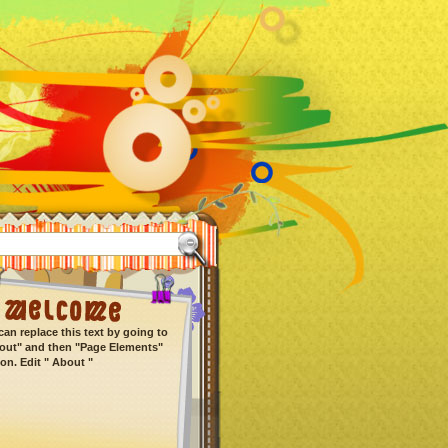
can replace this text by going to
out" and then "Page Elements"
ion. Edit " About "