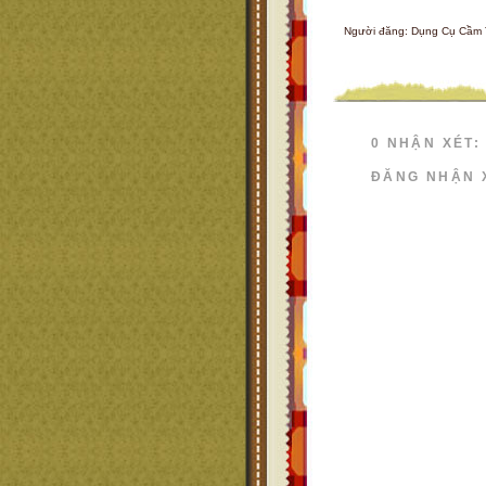
Người đăng:
Dụng Cụ Cầm 
0 NHẬN XÉT:
ĐĂNG NHẬN 