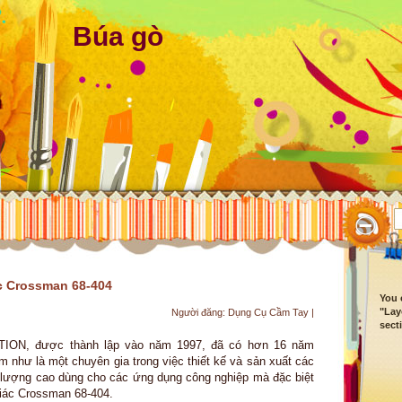
Búa gò
c Crossman 68-404
You 
"Lay
Người đăng:
Dụng Cụ Cầm Tay
|
sect
ON, được thành lập vào năm 1997, đã có hơn 16 năm
 như là một chuyên gia trong việc thiết kế và sản xuất các
 lượng cao dùng cho các ứng dụng công nghiệp mà đặc biệt
iác Crossman 68-404
.