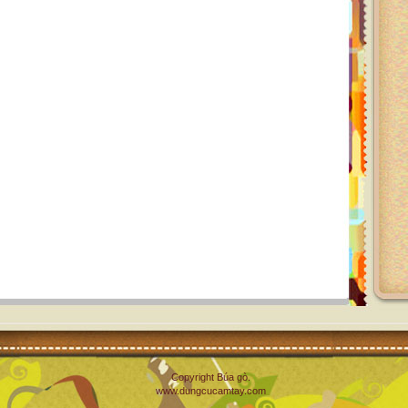
Copyright Búa gò.
www.dungcucamtay.com