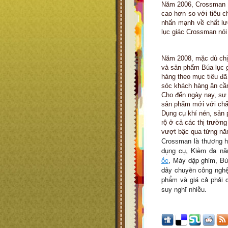
Năm 2006, Crossman n
cao hơn so với tiêu 
nhấn mạnh về chất l
lục giác Crossman
nói
Năm 2008, mặc dù chị
và sản phẩm
Búa lục 
hàng theo mục tiêu đã
sóc khách hàng ân cần
Cho đến ngày nay, sự 
sản phẩm mới với chất
Dụng cụ khí nén, sản 
rộ ở cả các thị trường
vượt bậc qua từng nă
là thương h
Crossman
dụng cụ, Kiềm đa nă
ốc
, Máy dập ghim,
B
ú
dây chuyền công nghệ 
phẩm và giá cả phải
suy nghĩ nhiều.