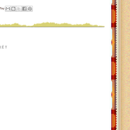
Tay
XÉT