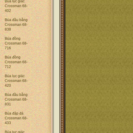
Búa lục giác
Crossman 68-
402
Búa đầu bằng
Crossman 68-
838
Búa đồng
Crossman 68-
716
Búa đồng
Crossman 68-
712
Búa lục giác
Crossman 68-
420
Búa đầu bằng
Crossman 68-
831
Búa đập đá
Crossman 68-
433
Búa lục giác