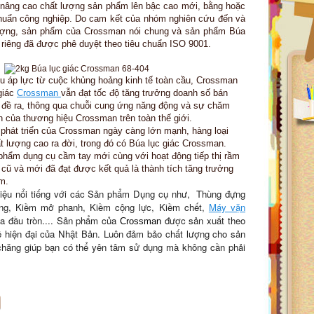
âng cao chất lượng sản phẩm lên bậc cao mới, bằng hoặc
chuẩn công nghiệp. Do cam kết của nhóm nghiên cứu đến và
ượng, sản phẩm của Crossman nói chung và sản phẩm
Búa
 riêng đã được phê duyệt theo tiêu chuẩn ISO 9001.
u áp lực từ cuộc khủng hoảng kinh tế toàn cầu, Crossman
giác
Crossman
vẫn đạt tốc độ tăng trưởng doanh số bán
 đề ra, thông qua chuỗi cung ứng năng động và sự chăm
 của thương hiệu Crossman trên toàn thế giới.
phát triển của Crossman ngày càng lớn mạnh, hàng loại
 lượng cao ra đời, trong đó có
Búa lục giác Crossman
.
phẩm dụng cụ cầm tay mới cùng với hoạt động tiếp thị rầm
 cũ và mới đã đạt được kết quả là thành tích tăng trưởng
m.
iệu nổi tiếng với các Sản phẩm Dụng cụ như
, Thùng đựng
ng, Kiềm mở phanh, Kiềm cộng lực, Kiềm chết,
Máy vặn
a đầu tròn
.... Sản phẩm của
được sản xuất theo
Crossman
hiện đại của Nhật Bản. Luôn đảm bảo chất lượng cho sản
 chăng giúp bạn có thể yên tâm sử dụng mà không cần phải