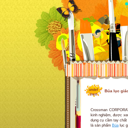
undef
Búa lục giá
ined
Crossman CORPORATI
kinh nghiệm, được xem
dụng cụ cầm tay chất
là sản phẩm
Búa
lục g