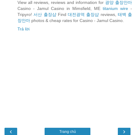
View all reviews, reviews and information for
광양 출장안마
Casino - Jamul Casino in Mimsfield, ME
titanium wire
-
Tripyro!
서산 출장샵
Find
대전광역 출장샵
reviews,
태백 출
장안마
photos & cheap rates for Casino - Jamul Casino.
Trả lời
‹
›
Trang chủ