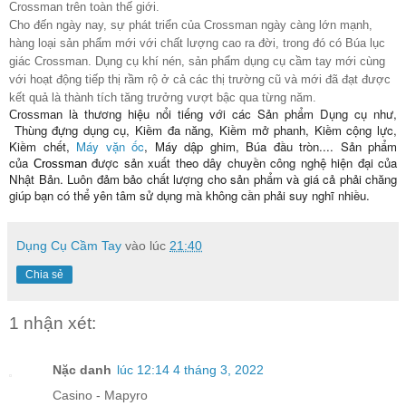
Crossman trên toàn thế giới.
Cho đến ngày nay, sự phát triển của Crossman ngày càng lớn mạnh,
hàng loại sản phẩm mới với chất lượng cao ra đời, trong đó có
Búa lục
giác Crossman
. Dụng cụ khí nén, sản phẩm dụng cụ cầm tay mới cùng
với hoạt động tiếp thị rầm rộ ở cả các thị trường cũ và mới đã đạt được
kết quả là thành tích tăng trưởng vượt bậc qua từng năm.
là thương hiệu nổi tiếng với các Sản phẩm Dụng cụ như
,
Crossman
Thùng đựng dụng cụ, Kiềm đa năng, Kiềm mở phanh, Kiềm cộng lực,
Kiềm chết,
Máy vặn ốc
, Máy dập ghim,
B
úa đầu tròn
.... Sản phẩm
của
được sản xuất theo dây chuyền công nghệ hiện đại của
Crossman
Nhật Bản. Luôn đảm bảo chất lượng cho sản phẩm và giá cả phải chăng
giúp bạn có thể yên tâm sử dụng mà không cần phải suy nghĩ nhiều.
Dụng Cụ Cầm Tay
vào lúc
21:40
Chia sẻ
1 nhận xét:
Nặc danh
lúc 12:14 4 tháng 3, 2022
Casino - Mapyro